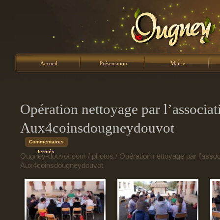
Accueil
Présentation
Mairie
Opération nettoyage par l’associat
Aux4coinsdougneydouvot
Commentaires
sur
fermés
Ougney-douvot.com
/
photos
/ Opération nettoyage par l’assoc
Opération
Aux4coinsdougneydouvot
nettoyage
par
l’association
Aux4coinsdougneydouvot