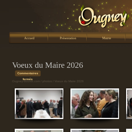
Accueil
Présentation
Mairie
Voeux du Maire 2026
Commentaires
sur
fermés
Ougney-douvot.com
/
photos
/ Voeux du Maire 2026
Voeux
du
Maire
2026