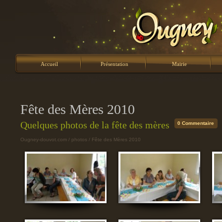
Accueil
Présentation
Mairie
Fête des Mères 2010
Quelques photos de la fête des mères
0 Commentaire
Ougney-douvot.com
/
photos
/ Fête des Mères 2010